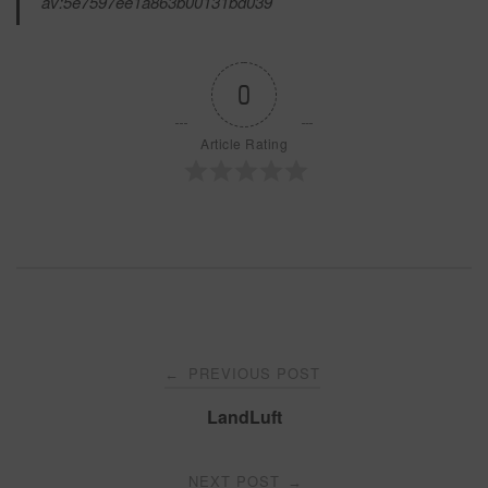
av:5e7597ee1a863b00131bd039
0
Article Rating
Post
PREVIOUS POST
←
navigation
LandLuft
NEXT POST
→