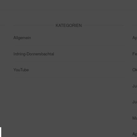
KATEGORIEN
Allgemein
Ap
Irdning-Donnersbachtal
Fe
YouTube
Ok
Ju
Ju
Ma
Ap