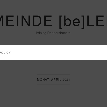
EINDE [be]L
Irdning Donnersbachtal
POLICY
MONAT:
APRIL 2021